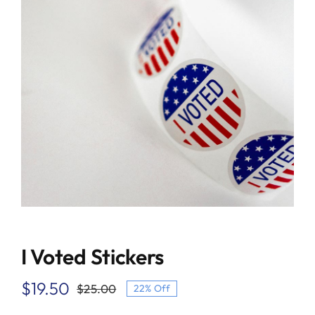
I Voted Stickers
$
19.50
$
25.00
22% Off
Original
Current