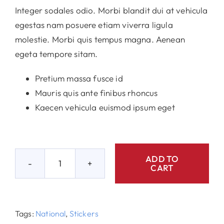
price
price
Integer sodales odio. Morbi blandit dui at vehicula
was:
is:
egestas nam posuere etiam viverra ligula
$25.00.
$19.50.
molestie. Morbi quis tempus magna. Aenean
egeta tempore sitam.
Pretium massa fusce id
Mauris quis ante finibus rhoncus
Kaecen vehicula euismod ipsum eget
ADD TO
CART
I
Voted
Stickers
quantity
Tags:
National
,
Stickers