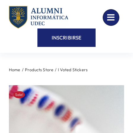
Skip
to
content
INSCRIBIRSE
Home
Products Store
I Voted Stickers
Sale!