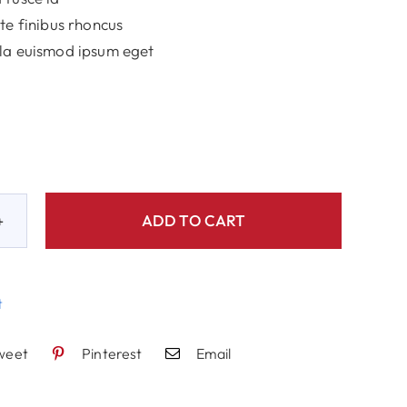
te finibus rhoncus
la euismod ipsum eget
ADD TO CART
t
y
weet
Pinterest
Email