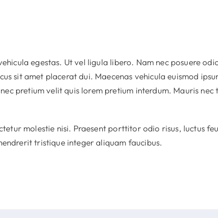
vehicula egestas. Ut vel ligula libero. Nam nec posuere odi
oncus sit amet placerat dui. Maecenas vehicula euismod ip
ec pretium velit quis lorem pretium interdum. Mauris nec te
ctetur molestie nisi. Praesent porttitor odio risus, luctus fe
hendrerit tristique integer aliquam faucibus.