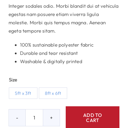
Integer sodales odio. Morbi blandit dui at vehicula
egestas nam posuere etiam viverra ligula
molestie. Morbi quis tempus magna. Aenean
egeta tempore sitam.
100% sustainable polyester fabric
Durable and tear resistant
Washable & digitally printed
Size

5ft x 3ft
8ft x 6ft
ADD TO
CART
American