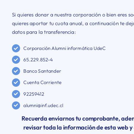
Si quieres donar a nuestra corporación o bien eres so
quieres aportar tu cuota anual, a continuación te de
datos para la transferencia:
Corporación Alumni informática UdeC
65.229.852-4
Banco Santander
Cuenta Corriente
92259412
alumni@inf.udec.cl
Recuerda enviarnos tu comprobante, ade
revisar toda la información de esta web y 