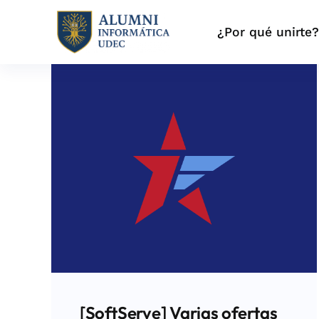
Skip
to
¿Por qué unirte
content
[SoftServe] Varias ofertas