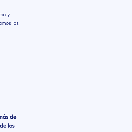
cio y
jamos los
más de
de los